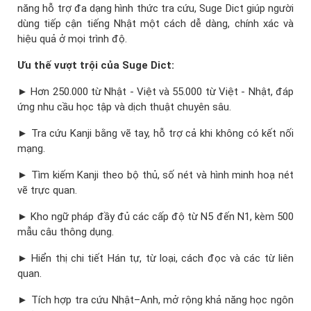
năng hỗ trợ đa dạng hình thức tra cứu, Suge Dict giúp người
dùng tiếp cận tiếng Nhật một cách dễ dàng, chính xác và
hiệu quả ở mọi trình độ.
Ưu thế vượt trội của Suge Dict:
► Hơn 250.000 từ Nhật - Việt và 55.000 từ Việt - Nhật, đáp
ứng nhu cầu học tập và dịch thuật chuyên sâu.
► Tra cứu Kanji bằng vẽ tay, hỗ trợ cả khi không có kết nối
mạng.
► Tìm kiếm Kanji theo bộ thủ, số nét và hình minh hoạ nét
vẽ trực quan.
► Kho ngữ pháp đầy đủ các cấp độ từ N5 đến N1, kèm 500
mẫu câu thông dụng.
► Hiển thị chi tiết Hán tự, từ loại, cách đọc và các từ liên
quan.
► Tích hợp tra cứu Nhật–Anh, mở rộng khả năng học ngôn