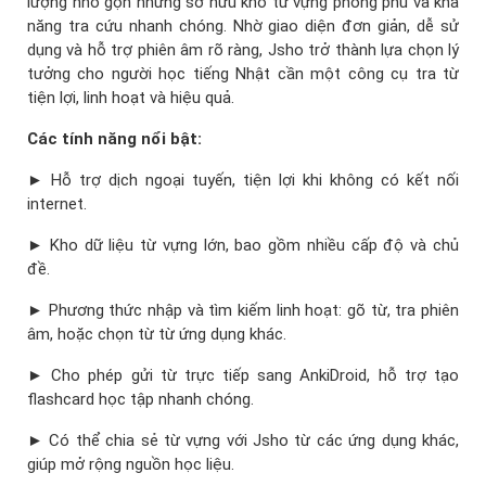
lượng nhỏ gọn nhưng sở hữu kho từ vựng phong phú và khả
năng tra cứu nhanh chóng. Nhờ giao diện đơn giản, dễ sử
dụng và hỗ trợ phiên âm rõ ràng, Jsho trở thành lựa chọn lý
tưởng cho người học tiếng Nhật cần một công cụ tra từ
tiện lợi, linh hoạt và hiệu quả.
Các tính năng nổi bật:
► Hỗ trợ dịch ngoại tuyến, tiện lợi khi không có kết nối
internet.
► Kho dữ liệu từ vựng lớn, bao gồm nhiều cấp độ và chủ
đề.
► Phương thức nhập và tìm kiếm linh hoạt: gõ từ, tra phiên
âm, hoặc chọn từ từ ứng dụng khác.
► Cho phép gửi từ trực tiếp sang AnkiDroid, hỗ trợ tạo
flashcard học tập nhanh chóng.
► Có thể chia sẻ từ vựng với Jsho từ các ứng dụng khác,
giúp mở rộng nguồn học liệu.