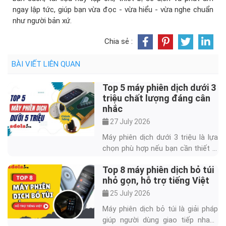
ngay lập tức, giúp bạn vừa đọc - vừa hiểu - vừa nghe chuẩn
như người bản xứ.
Chia sẻ :
BÀI VIẾT LIÊN QUAN
Top 5 máy phiên dịch dưới 3
triệu chất lượng đáng cân
nhắc
27 July 2026
Máy phiên dịch dưới 3 triệu là lựa
chọn phù hợp nếu bạn cần thiết bị
dịch nhanh cho du lịch, học ngoại
Top 8 máy phiên dịch bỏ túi
ngữ, bán hàng hoặc giao tiếp ngắn
nhỏ gọn, hỗ trợ tiếng Việt
với người nước ngoài. Trong tầm
giá này, người mua nên ưu tiên khả
25 July 2026
năng dịch 2 chiều, hỗ trợ tiếng
Máy phiên dịch bỏ túi là giải pháp
Việt, chế độ dịch offline và chính
giúp người dùng giao tiếp nhanh
sách bảo hành thay vì chỉ nhìn vào