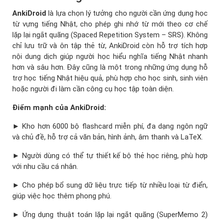
AnkiDroid
là lựa chọn lý tưởng cho người cần ứng dụng học
từ vựng tiếng Nhật, cho phép ghi nhớ từ mới theo cơ chế
lặp lại ngắt quãng (Spaced Repetition System – SRS). Không
chỉ lưu trữ và ôn tập thẻ từ, AnkiDroid còn hỗ trợ tích hợp
nội dung dịch giúp người học hiểu nghĩa tiếng Nhật nhanh
hơn và sâu hơn. Đây cũng là một trong những ứng dụng hỗ
trợ học tiếng Nhật hiệu quả, phù hợp cho học sinh, sinh viên
hoặc người đi làm cần công cụ học tập toàn diện.
Điểm mạnh của AnkiDroid:
► Kho hơn 6000 bộ flashcard miễn phí, đa dạng ngôn ngữ
và chủ đề, hỗ trợ cả văn bản, hình ảnh, âm thanh và LaTeX.
► Người dùng có thể tự thiết kế bộ thẻ học riêng, phù hợp
với nhu cầu cá nhân.
► Cho phép bổ sung dữ liệu trực tiếp từ nhiều loại từ điển,
giúp việc học thêm phong phú.
► Ứng dụng thuật toán lặp lại ngắt quãng (SuperMemo 2)