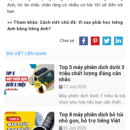
Anh, tôi tin chắc chắn rằng có nhiều cơ hội tốt sẽ đến với
bạn.
=> Tham khảo: Cách viết chủ đề: Vì sao phải học tiếng
Anh bằng tiếng Anh?
Chia sẻ :
BÀI VIẾT LIÊN QUAN
Top 5 máy phiên dịch dưới 3
triệu chất lượng đáng cân
nhắc
27 July 2026
Máy phiên dịch dưới 3 triệu là lựa
chọn phù hợp nếu bạn cần thiết bị
dịch nhanh cho du lịch, học ngoại
Top 8 máy phiên dịch bỏ túi
ngữ, bán hàng hoặc giao tiếp ngắn
nhỏ gọn, hỗ trợ tiếng Việt
với người nước ngoài. Trong tầm
giá này, người mua nên ưu tiên khả
25 July 2026