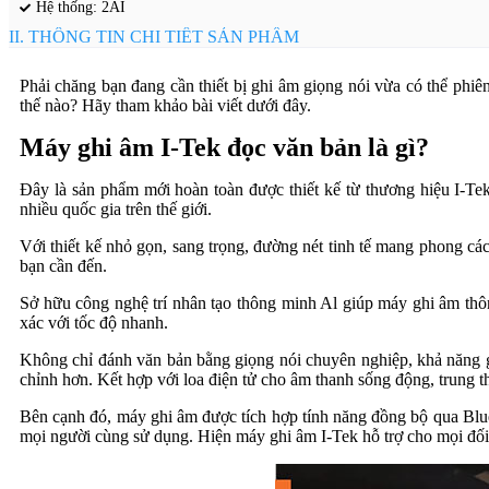
Hệ thống: 2AI
II. THÔNG TIN CHI TIẾT SẢN PHẨM
Phải chăng bạn đang cần thiết bị ghi âm giọng nói vừa có thể phi
thế nào? Hãy tham khảo bài viết dưới đây.
Máy ghi âm I-Tek đọc văn bản là gì?
Đây là sản phẩm mới hoàn toàn được thiết kế từ thương hiệu I-Te
nhiều quốc gia trên thế giới.
Với thiết kế nhỏ gọn, sang trọng, đường nét tinh tế mang phong các
bạn cần đến.
Sở hữu công nghệ trí nhân tạo thông minh Al giúp máy ghi âm thôn
xác với tốc độ nhanh.
Không chỉ đánh văn bản bằng giọng nói chuyên nghiệp, khả năng gh
chỉnh hơn. Kết hợp với loa điện tử cho âm thanh sống động, trung t
Bên cạnh đó, máy ghi âm được tích hợp tính năng đồng bộ qua Bluet
mọi người cùng sử dụng. Hiện máy ghi âm I-Tek hỗ trợ cho mọi đối 