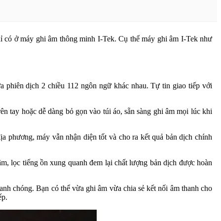
chỉ có ở máy ghi âm thông minh I-Tek. Cụ thể máy ghi âm I-Tek như
 phiên dịch 2 chiều 112 ngôn ngữ khác nhau. Tự tin giao tiếp với
rên tay hoặc dễ dàng bỏ gọn vào túi áo, sẵn sàng ghi âm mọi lúc khi
ịa phương, máy vẫn nhận diện tốt và cho ra kết quả bản dịch chính
âm, lọc tiếng ồn xung quanh đem lại chất lượng bản dịch được hoàn
hanh chóng. Bạn có thể vừa ghi âm vừa chia sẻ kết nối âm thanh cho
ếp.