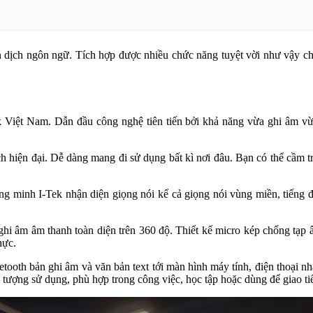
ên dịch ngôn ngữ. Tích hợp được nhiều chức năng tuyệt vời như vậy 
k Việt Nam. Dẫn đầu công nghệ tiên tiến bởi khả năng vừa ghi âm vừa
h hiện đại. Dễ dàng mang đi sử dụng bất kì nơi đâu. Bạn có thể cầm t
g minh I-Tek nhận diện giọng nói kể cả giọng nói vùng miền, tiếng đ
i âm âm thanh toàn diện trên 360 độ. Thiết kế micro kép chống tạp 
hực.
ooth bản ghi âm và văn bản text tới màn hình máy tính, điện thoại n
tượng sử dụng, phù hợp trong công việc, học tập hoặc dùng để giao ti