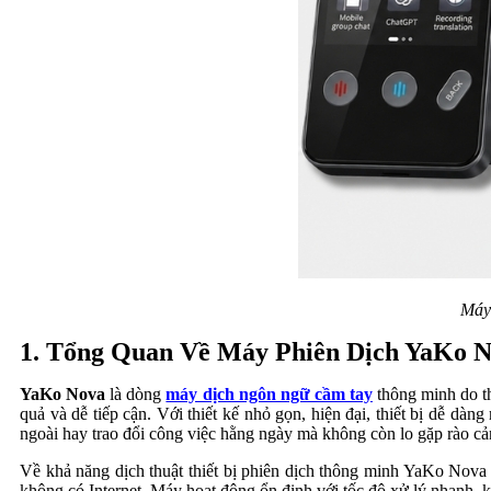
Máy
1. Tổng Quan Về Máy Phiên Dịch YaKo 
YaKo Nova
là dòng
máy dịch ngôn ngữ cầm tay
thông minh do th
quả và dễ tiếp cận. Với thiết kế nhỏ gọn, hiện đại, thiết bị dễ dàn
ngoài hay trao đổi công việc hằng ngày mà không còn lo gặp rào c
Về khả năng dịch thuật thiết bị phiên dịch thông minh YaKo Nova 
không có Internet. Máy hoạt động ổn định với tốc độ xử lý nhanh, k