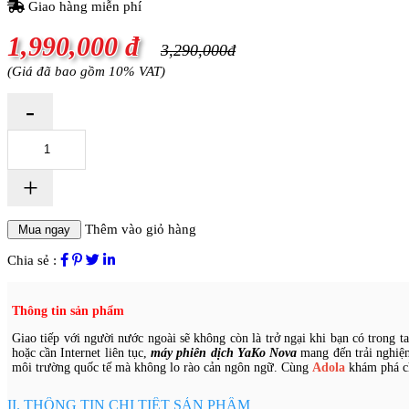
Giao hàng miễn phí
1,990,000 đ
3,290,000đ
(Giá đã bao gồm 10% VAT)
-
+
Thêm vào giỏ hàng
Chia sẻ :
Thông tin sản phẩm
Giao tiếp với người nước ngoài sẽ không còn là trở ngại khi bạn có trong t
hoặc cần Internet liên tục,
m
áy phiên dịch YaKo Nova
mang đến trải nghiệm
môi trường quốc tế mà không lo rào cản ngôn ngữ. Cùng
Adola
khám phá ch
II. THÔNG TIN CHI TIẾT SẢN PHẨM