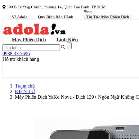
399 B Trường Chinh, Phường 14, Quận Tân Bình, TP.HCM
Blog
Về Adola
Quy Định Bảo Hành
Tin Tức Máy Phiên Dịch
Máy Phiên Dịch
Linh Kiện
0938 33 5696
Hỗ trợ khách hàng
Trang chủ
ĐIỆN TỬ
Máy Phiên Dịch YaKo Nova - Dịch 139+ Ngôn Ngữ Không 