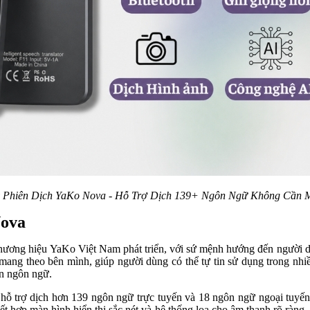
 Phiên Dịch YaKo Nova - Hỗ Trợ Dịch 139+ Ngôn Ngữ Không Cần 
Nova
ương hiệu YaKo Việt Nam phát triển, với sứ mệnh hướng đến người dù
g mang theo bên mình, giúp người dùng có thể tự tin sử dụng trong nhi
ản ngôn ngữ.
hỗ trợ dịch hơn 139 ngôn ngữ trực tuyến và 18 ngôn ngữ ngoại tuyến
ết hợp màn hình hiển thị sắc nét và hệ thống loa cho âm thanh rõ ràng,