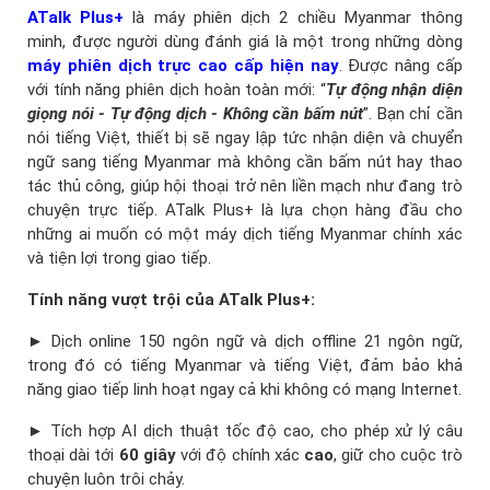
ATalk Plus+
là máy phiên dịch 2 chiều Myanmar thông
minh, được người dùng đánh giá là một trong những dòng
máy phiên dịch trực cao cấp hiện nay
. Được nâng cấp
với tính năng phiên dịch hoàn toàn mới: “
Tự động nhận diện
giọng nói - Tự động dịch - Không cần bấm nút
”. Bạn chỉ cần
nói tiếng Việt, thiết bị sẽ ngay lập tức nhận diện và chuyển
ngữ sang tiếng Myanmar mà không cần bấm nút hay thao
tác thủ công, giúp hội thoại trở nên liền mạch như đang trò
chuyện trực tiếp. ATalk Plus+ là lựa chọn hàng đầu cho
những ai muốn có một máy dịch tiếng Myanmar chính xác
và tiện lợi trong giao tiếp.
Tính năng vượt trội của ATalk Plus+:
► Dịch online 150 ngôn ngữ và dịch offline 21 ngôn ngữ,
trong đó có tiếng Myanmar và tiếng Việt, đảm bảo khả
năng giao tiếp linh hoạt ngay cả khi không có mạng Internet.
► Tích hợp AI dịch thuật tốc độ cao, cho phép xử lý câu
thoại dài tới
60 giây
với độ chính xác
cao
, giữ cho cuộc trò
chuyện luôn trôi chảy.