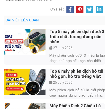
Chia sẻ :
BÀI VIẾT LIÊN QUAN
Top 5 máy phiên dịch dưới 3
triệu chất lượng đáng cân
nhắc
27 July 2026
Máy phiên dịch dưới 3 triệu là lựa
chọn phù hợp nếu bạn cần thiết bị
dịch nhanh cho du lịch, học ngoại
Top 8 máy phiên dịch bỏ túi
ngữ, bán hàng hoặc giao tiếp ngắn
nhỏ gọn, hỗ trợ tiếng Việt
với người nước ngoài. Trong tầm
giá này, người mua nên ưu tiên khả
25 July 2026
năng dịch 2 chiều, hỗ trợ tiếng
Máy phiên dịch bỏ túi là giải pháp
Việt, chế độ dịch offline và chính
giúp người dùng giao tiếp nhanh
sách bảo hành thay vì chỉ nhìn vào
hơn khi đi du lịch, công tác hoặc
số lượng ngôn ngữ. Nếu bạn đang
Máy Phiên Dịch 2 Chiều Là
làm việc với người nước ngoài mà
tìm một sản phẩm dưới