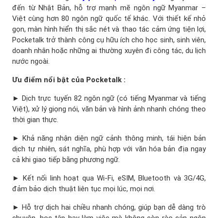
đến từ Nhật Bản, hỗ trợ mạnh mẽ ngôn ngữ Myanmar –
Việt cùng hơn 80 ngôn ngữ quốc tế khác. Với thiết kế nhỏ
gọn, màn hình hiển thị sắc nét và thao tác cảm ứng tiện lợi,
Pocketalk trở thành công cụ hữu ích cho học sinh, sinh viên,
doanh nhân hoặc những ai thường xuyên đi công tác, du lịch
nước ngoài.
Ưu điểm nổi bật của Pocketalk :
► Dịch trực tuyến 82 ngôn ngữ (có tiếng Myanmar và tiếng
Việt), xử lý giọng nói, văn bản và hình ảnh nhanh chóng theo
thời gian thực.
► Khả năng nhận diện ngữ cảnh thông minh, tái hiện bản
dịch tự nhiên, sát nghĩa, phù hợp với văn hóa bản địa ngay
cả khi giao tiếp bằng phương ngữ.
► Kết nối linh hoạt qua Wi-Fi, eSIM, Bluetooth và 3G/4G,
đảm bảo dịch thuật liên tục mọi lúc, mọi nơi.
► Hỗ trợ dịch hai chiều nhanh chóng, giúp bạn dễ dàng trò
chuyện, học tập hay làm việc mà không còn rào cản ngôn