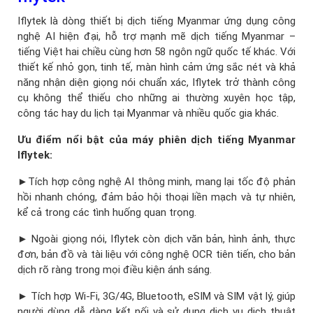
Iflytek là dòng thiết bị dịch tiếng Myanmar ứng dụng công
nghệ AI hiện đại, hỗ trợ mạnh mẽ dịch tiếng Myanmar –
tiếng Việt hai chiều cùng hơn 58 ngôn ngữ quốc tế khác. Với
thiết kế nhỏ gọn, tinh tế, màn hình cảm ứng sắc nét và khả
năng nhận diện giọng nói chuẩn xác, Iflytek trở thành công
cụ không thể thiếu cho những ai thường xuyên học tập,
công tác hay du lịch tại Myanmar và nhiều quốc gia khác.
Ưu điểm nổi bật của máy phiên dịch tiếng Myanmar
Iflytek:
►Tích hợp công nghệ AI thông minh, mang lại tốc độ phản
hồi nhanh chóng, đảm bảo hội thoại liền mạch và tự nhiên,
kể cả trong các tình huống quan trọng.
► Ngoài giọng nói, Iflytek còn dịch văn bản, hình ảnh, thực
đơn, bản đồ và tài liệu với công nghệ OCR tiên tiến, cho bản
dịch rõ ràng trong mọi điều kiện ánh sáng.
► Tích hợp Wi-Fi, 3G/4G, Bluetooth, eSIM và SIM vật lý, giúp
người dùng dễ dàng kết nối và sử dụng dịch vụ dịch thuật