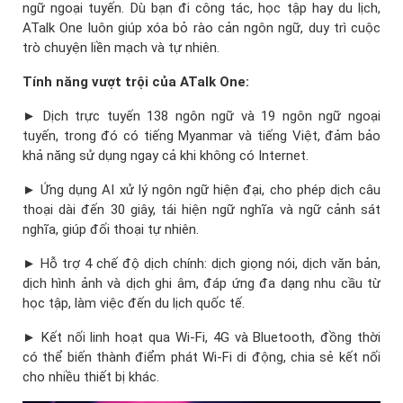
ngữ ngoại tuyến. Dù bạn đi công tác, học tập hay du lịch,
ATalk One luôn giúp xóa bỏ rào cản ngôn ngữ, duy trì cuộc
trò chuyện liền mạch và tự nhiên.
Tính năng vượt trội của ATalk One:
► Dịch trực tuyến 138 ngôn ngữ và 19 ngôn ngữ ngoại
tuyến, trong đó có tiếng Myanmar và tiếng Việt, đảm bảo
khả năng sử dụng ngay cả khi không có Internet.
► Ứng dụng AI xử lý ngôn ngữ hiện đại, cho phép dịch câu
thoại dài đến 30 giây, tái hiện ngữ nghĩa và ngữ cảnh sát
nghĩa, giúp đối thoại tự nhiên.
► Hỗ trợ 4 chế độ dịch chính: dịch giọng nói, dịch văn bản,
dịch hình ảnh và dịch ghi âm, đáp ứng đa dạng nhu cầu từ
học tập, làm việc đến du lịch quốc tế.
► Kết nối linh hoạt qua Wi-Fi, 4G và Bluetooth, đồng thời
có thể biến thành điểm phát Wi-Fi di động, chia sẻ kết nối
cho nhiều thiết bị khác.