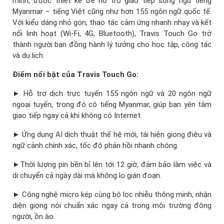
minh, được thiết kế để hỗ trợ giao tiếp song ngữ tiếng
Myanmar – tiếng Việt cũng như hơn 155 ngôn ngữ quốc tế.
Với kiểu dáng nhỏ gọn, thao tác cảm ứng nhanh nhạy và kết
nối linh hoạt (Wi-Fi, 4G, Bluetooth), Travis Touch Go trở
thành người bạn đồng hành lý tưởng cho học tập, công tác
và du lịch.
Điểm nổi bật của Travis Touch Go:
► Hỗ trợ dịch trực tuyến 155 ngôn ngữ và 20 ngôn ngữ
ngoại tuyến, trong đó có tiếng Myanmar, giúp bạn yên tâm
giao tiếp ngay cả khi không có Internet.
► Ứng dụng AI dịch thuật thế hệ mới, tái hiện giọng điệu và
ngữ cảnh chính xác, tốc độ phản hồi nhanh chóng.
►Thời lượng pin bền bỉ lên tới 12 giờ, đảm bảo làm việc và
di chuyển cả ngày dài mà không lo gián đoạn.
► Công nghệ micro kép cùng bộ lọc nhiễu thông minh, nhận
diện giọng nói chuẩn xác ngay cả trong môi trường đông
người, ồn ào.