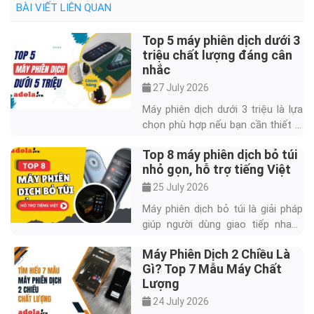
BÀI VIẾT LIÊN QUAN
Top 5 máy phiên dịch dưới 3
triệu chất lượng đáng cân
nhắc
27 July 2026
Máy phiên dịch dưới 3 triệu là lựa
chọn phù hợp nếu bạn cần thiết bị
dịch nhanh cho du lịch, học ngoại
Top 8 máy phiên dịch bỏ túi
ngữ, bán hàng hoặc giao tiếp ngắn
nhỏ gọn, hỗ trợ tiếng Việt
với người nước ngoài. Trong tầm
giá này, người mua nên ưu tiên khả
25 July 2026
năng dịch 2 chiều, hỗ trợ tiếng
Máy phiên dịch bỏ túi là giải pháp
Việt, chế độ dịch offline và chính
giúp người dùng giao tiếp nhanh
sách bảo hành thay vì chỉ nhìn vào
hơn khi đi du lịch, công tác hoặc
số lượng ngôn ngữ. Nếu bạn đang
Máy Phiên Dịch 2 Chiều Là
làm việc với người nước ngoài mà
tìm một sản phẩm dưới
Gì? Top 7 Mẫu Máy Chất
không cần thông thạo ngoại ngữ.
Lượng
Với thiết kế nhỏ gọn, dễ mang
theo và hỗ trợ dịch giọng nói, văn
24 July 2026