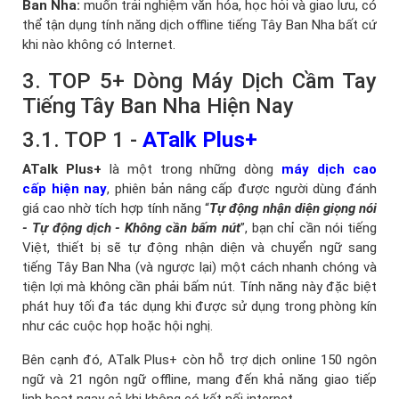
Ban Nha:
muốn trải nghiệm văn hóa, học hỏi và giao lưu, có
thể tận dụng tính năng dịch offline tiếng Tây Ban Nha bất cứ
khi nào không có Internet.
3. TOP 5+ Dòng Máy Dịch Cầm Tay
Tiếng Tây Ban Nha Hiện Nay
3.1. TOP 1 -
ATalk Plus+
ATalk Plus+
là một trong những dòng
máy dịch cao
cấp hiện nay
, phiên bản nâng cấp được người dùng đánh
giá cao nhờ tích hợp tính năng “
Tự động nhận diện giọng nói
- Tự động dịch - Không cần bấm nút
”, bạn chỉ cần nói tiếng
Việt, thiết bị sẽ tự động nhận diện và chuyển ngữ sang
tiếng Tây Ban Nha (và ngược lại) một cách nhanh chóng và
tiện lợi mà không cần phải bấm nút. Tính năng này đặc biệt
phát huy tối đa tác dụng khi được sử dụng trong phòng kín
như các cuộc họp hoặc hội nghị.
Bên cạnh đó, ATalk Plus+ còn hỗ trợ dịch online 150 ngôn
ngữ và 21 ngôn ngữ offline, mang đến khả năng giao tiếp
linh hoạt ngay cả khi không có kết nối internet.