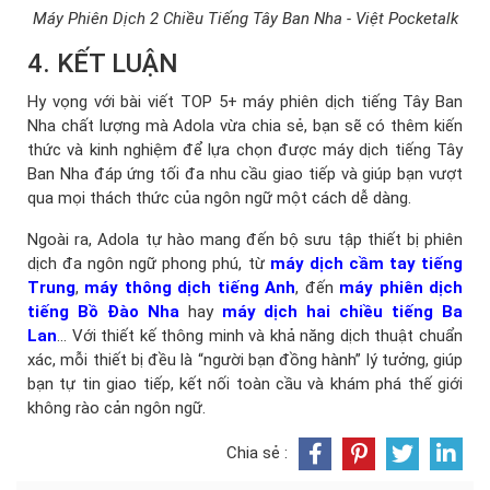
Máy Phiên Dịch 2 Chiều Tiếng Tây Ban Nha - Việt Pocketalk
4. KẾT LUẬN
Hy vọng với bài viết TOP 5+ máy phiên dịch tiếng Tây Ban
Nha chất lượng mà Adola vừa chia sẻ, bạn sẽ có thêm kiến
thức và kinh nghiệm để lựa chọn được máy dịch tiếng Tây
Ban Nha đáp ứng tối đa nhu cầu giao tiếp và giúp bạn vượt
qua mọi thách thức của ngôn ngữ một cách dễ dàng.
Ngoài ra, Adola tự hào mang đến bộ sưu tập thiết bị phiên
dịch đa ngôn ngữ phong phú, từ
máy dịch cầm tay tiếng
Trung
,
máy thông dịch tiếng Anh
, đến
máy phiên dịch
tiếng Bồ Đào Nha
hay
máy dịch hai chiều tiếng Ba
Lan
... Với thiết kế thông minh và khả năng dịch thuật chuẩn
xác, mỗi thiết bị đều là “người bạn đồng hành” lý tưởng, giúp
bạn tự tin giao tiếp, kết nối toàn cầu và khám phá thế giới
không rào cản ngôn ngữ.
Chia sẻ :