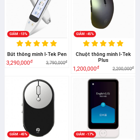
GIẢM -45%
Chuột thông minh I-Tek
Plus
đ
1,200,000
đ
2,200,000
GIẢM -45%
GIẢM -17%