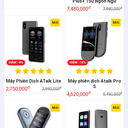
| Dịch 139 Ngôn Ngữ
Plus+ 150 Ngôn Ngữ
đ
đ
2,430,000
7,480,000
đ
đ
3,530,000
7,980,000
Mới
Mới
GIẢM -8%
GIẢM -16%
Máy Phiên Dịch ATalk Lite
Máy phiên dịch Atalk Pro
S
đ
2,750,000
đ
2,990,000
đ
4,620,000
đ
5,490,000
Mới
Mới