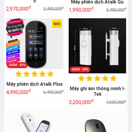
5
Máy phiên dịch Atalk Go
đ
2,970,000
đ
đ
3,490,000
1,990,000
đ
3,490,000
GIẢM -29%
Mới
Máy ghi âm thông minh I-
Tek
đ
3,200,000
đ
4,500,000
GIẢM -23%
Máy phiên dịch Atalk Plus
đ
4,990,000
đ
6,490,000
GIẢM -13%
Bút thông minh I-Tek Pen
đ
3,290,000
đ
3,790,000