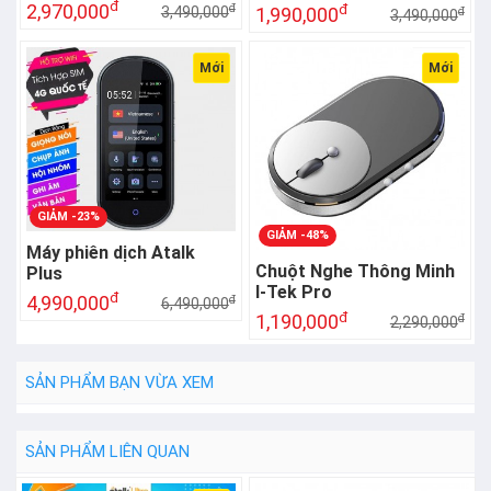
đ
2,970,000
đ
đ
3,490,000
1,990,000
đ
3,490,000
Mới
Mới
GIẢM -23%
GIẢM -48%
Máy phiên dịch Atalk
Chuột Nghe Thông Minh
Plus
I-Tek Pro
đ
4,990,000
đ
6,490,000
đ
1,190,000
đ
2,290,000
SẢN PHẨM BẠN VỪA XEM
SẢN PHẨM LIÊN QUAN