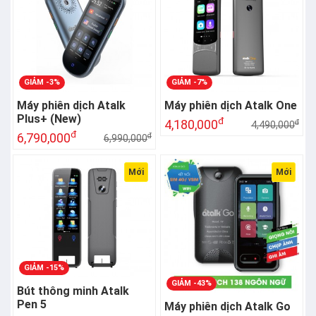
GIẢM -3%
GIẢM -7%
Máy phiên dịch Atalk
Máy phiên dịch Atalk One
Plus+ (New)
đ
4,180,000
đ
4,490,000
đ
6,790,000
đ
6,990,000
Mới
Mới
GIẢM -15%
GIẢM -43%
Bút thông minh Atalk
Pen 5
Máy phiên dịch Atalk Go