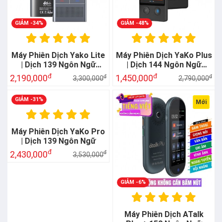
GIẢM -34%
GIẢM -48%
Máy Phiên Dịch Yako Lite
Máy Phiên Dịch YaKo Plus
| Dịch 139 Ngôn Ngữ
| Dịch 144 Ngôn Ngữ
Chính Xác
Chuẩn Xác
đ
đ
2,190,000
1,450,000
đ
đ
3,300,000
2,790,000
Mới
GIẢM -31%
GIẢM -6%
Máy Phiên Dịch YaKo Pro
Máy Phiên Dịch ATalk