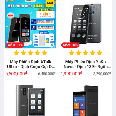
Mới
GIẢM -15%
GIẢM -40%
Máy Phiên Dịch ATalk
Máy Phiên Dịch YaKo
Ultra - Dịch Cuộc Gọi Đa
Nova - Dịch 139+ Ngôn
Quốc Gia - Dịch Không
Ngữ Không Cần Mạng
đ
đ
5,500,000
1,990,000
đ
đ
6,480,000
3,290,000
Cần Chạm