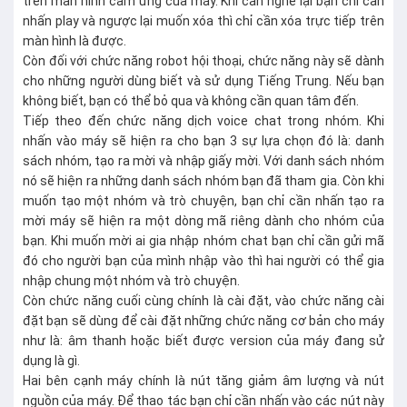
trên màn hình cảm ứng của máy. Khi cần nghe lại bạn chỉ cần
nhấn play và ngược lại muốn xóa thì chỉ cần xóa trực tiếp trên
màn hình là được.
Còn đối với chức năng robot hội thoại, chức năng này sẽ dành
cho những người dùng biết và sử dụng Tiếng Trung. Nếu bạn
không biết, bạn có thể bỏ qua và không cần quan tâm đến.
Tiếp theo đến chức năng dịch voice chat trong nhóm. Khi
nhấn vào máy sẽ hiện ra cho bạn 3 sự lựa chọn đó là: danh
sách nhóm, tạo ra mời và nhập giấy mời. Với danh sách nhóm
nó sẽ hiện ra những danh sách nhóm bạn đã tham gia. Còn khi
muốn tạo một nhóm và trò chuyện, bạn chỉ cần nhấn tạo ra
mời máy sẽ hiện ra một dòng mã riêng dành cho nhóm của
bạn. Khi muốn mời ai gia nhập nhóm chat bạn chỉ cần gửi mã
đó cho người bạn của mình nhập vào thì hai người có thể gia
nhập chung một nhóm và trò chuyện.
Còn chức năng cuối cùng chính là cài đặt, vào chức năng cài
đặt bạn sẽ dùng để cài đặt những chức năng cơ bản cho máy
như là: âm thanh hoặc biết được version của máy đang sử
dụng là gì.
Hai bên cạnh máy chính là nút tăng giảm âm lượng và nút
nguồn của máy. Để thao tác bạn chỉ cần nhấn vào các nút này