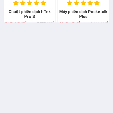
Chuột phiên dịch I-Tek
Máy phiên dịch Pocketalk
Pro S
Plus
đ
đ
1,200,000
4,900,000
đ
đ
2,200,000
5,900,000
GIẢM -6%
GIẢM -17%
Máy phiên dịch Gonsin
Máy phiên dịch Pocketalk
đ
4,600,000
đ
4,900,000
đ
4,900,000
đ
5,900,000