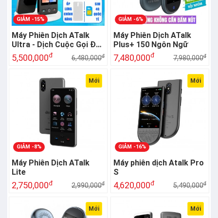
GIẢM -15%
GIẢM -6%
Máy Phiên Dịch ATalk
Máy Phiên Dịch ATalk
Ultra - Dịch Cuộc Gọi Đa
Plus+ 150 Ngôn Ngữ
Quốc Gia - Dịch Không
đ
đ
5,500,000
7,480,000
đ
đ
6,480,000
7,980,000
Cần Chạm
Mới
Mới
GIẢM -8%
GIẢM -16%
Máy Phiên Dịch ATalk
Máy phiên dịch Atalk Pro
Lite
S
đ
đ
2,750,000
4,620,000
đ
đ
2,990,000
5,490,000
Mới
Mới