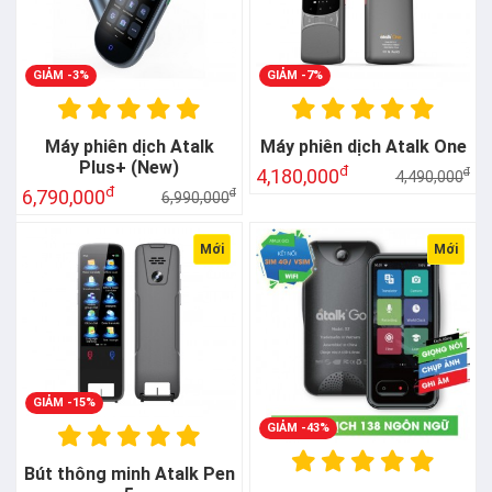
GIẢM -3%
GIẢM -7%
Máy phiên dịch Atalk
Máy phiên dịch Atalk One
Plus+ (New)
đ
4,180,000
đ
4,490,000
đ
6,790,000
đ
6,990,000
Mới
Mới
GIẢM -15%
GIẢM -43%
Bút thông minh Atalk Pen